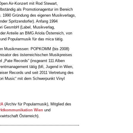
Open Air-Konzert mit Rod Stewart,
bständig als Promotionagentur im Bereich
g. 1990 Gründung des eigenen Musikverlags,
der Spritzendorfer). Anfang 1994
ri GesmbH (Label, Musikverlag,
er Anteile an BMG Ariola Österreich, von
und Popularmusik für das mica tätig.
nalen Musikmessen: POPKOMM (bis 2008)
isator des österreichischen Musikpreises
l „Pate Records“ (insgeamt 111 Alben
Eventmanagement tätig (bfi, Jugend in Wien,
eiser Records und seit 2011 Vertretung des
ori Music“ mit dem Schwerpunkt Vinyl
RA
(Archiv für Popularmusik), Mitglied des
rktkommunikation Wien
und
wirtschaft Österreich).