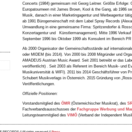
Concerts (1984) gemeinsam mit Georg Leitner. Größte Erfolge: 
Europatourneen mit James Brown, Kool & the Gang, ab 1986 sel
Musik, danach in einer Marketingagentur und Werbeagentur täti
ab 1991 Bürogemeinschaft mit dem Label Spray Records (Alexan
Umwandlung in eine gemeinsame Firma: Spritzendorfer & Rosso
Konzertagentur und Künstlermanagement). Mitte 1996 Verkauf d
September 1996 bis Oktober 1999 als Konsulent im Bereich PR 
Ab 2000 Organisator der Gemeinschaftsstände auf internatio
oder MIDEM (bis 2014). Von 2000 bis 2008 Mitgründer und Organ
AMADEUS Austrian Music Award. Seit 2001 betreibt er das Labe
veröffentlicht) . Seit 2003 als Referent im Bereich Musik- und 
Musikuniversität & WIFI). 2011 bis 2014 Geschäftsführer von Pr
Schubert Musikverlags in Österreich. 2015 Gründung von „Ross
Veröffentlichungen.
Offizielle Positionen:
Vorstandsmitglied des
ÖMR
(Österreichischer Musikrat), des
S
Fachverbandsausschusses der
Fachgruppe Werbung und Ma
Leitungsteammitglied des
VIMÖ
(Verband der Independent Musik
E RECORDS // All rights reserved //
Press