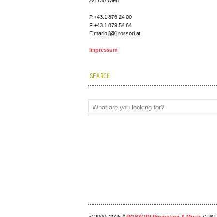
A-1130 Wien
P +43.1.876 24 00
F +43.1.879 54 64
E mario [@] rossori.at
Impressum
SEARCH
© 2000–2026 //
ROSSORI Promotion & Music
// PAT